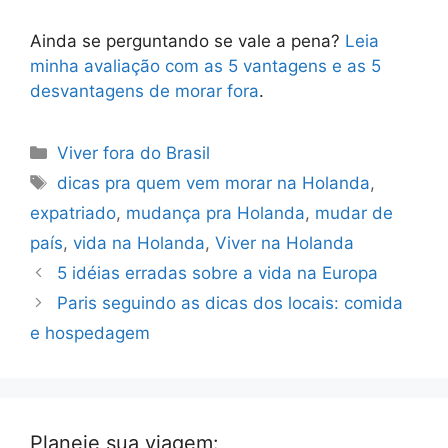
Ainda se perguntando se vale a pena?
Leia
minha avaliação com as 5 vantagens e as 5
desvantagens de morar fora
.
Categorias
Viver fora do Brasil
Tags
dicas pra quem vem morar na Holanda
,
expatriado
,
mudança pra Holanda
,
mudar de
país
,
vida na Holanda
,
Viver na Holanda
5 idéias erradas sobre a vida na Europa
Paris seguindo as dicas dos locais: comida
e hospedagem
Planeje sua viagem: