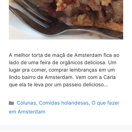
A melhor torta de maçã de Amsterdam fica ao
lado de uma feira de orgânicos deliciosa. Um
lugar pra comer, comprar lembranças em um
lindo bairro de Amsterdam. Vem com a Carla
que ela te leva por um passeio delicioso...
Categorias
Colunas
,
Comidas holandesas
,
O que fazer
em Amsterdam